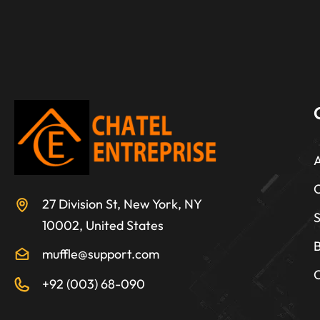
O
27 Division St, New York, NY
S
10002, United States
B
muffle@support.com
C
+92 (003) 68-090