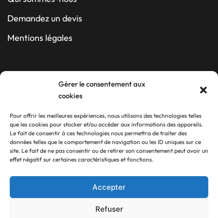
Demandez un devis
Mentions légales
Contact
Gérer le consentement aux
cookies
10 rue Guy SZEWC
Pour offrir les meilleures expériences, nous utilisons des technologies telles
Z.A du Ball-Trap
que les cookies pour stocker et/ou accéder aux informations des appareils.
Le fait de consentir à ces technologies nous permettra de traiter des
17340 Châtelaillon-Plage
données telles que le comportement de navigation ou les ID uniques sur ce
site. Le fait de ne pas consentir ou de retirer son consentement peut avoir un
05 46 56 23 45
effet négatif sur certaines caractéristiques et fonctions.
Suivez-nous
Accepter
Refuser