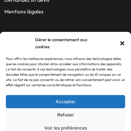
Mentions légales
Contact
Gérer le consentement aux
cookies
10 rue Guy SZEWC
Pour offrir les meilleures expériences, nous utilisons des technologies telles
Z.A du Ball-Trap
que les cookies pour stocker et/ou accéder aux informations des appareils.
Le fait de consentir à ces technologies nous permettra de traiter des
17340 Châtelaillon-Plage
données telles que le comportement de navigation ou les ID uniques sur ce
site. Le fait de ne pas consentir ou de retirer son consentement peut avoir un
05 46 56 23 45
effet négatif sur certaines caractéristiques et fonctions.
Suivez-nous
Accepter
Refuser
Voir les préférences