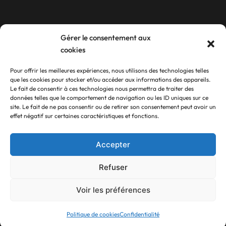
Contact
Gérer le consentement aux
cookies
10 rue Guy SZEWC
Pour offrir les meilleures expériences, nous utilisons des technologies telles
Z.A du Ball-Trap
que les cookies pour stocker et/ou accéder aux informations des appareils.
Le fait de consentir à ces technologies nous permettra de traiter des
17340 Châtelaillon-Plage
données telles que le comportement de navigation ou les ID uniques sur ce
site. Le fait de ne pas consentir ou de retirer son consentement peut avoir un
05 46 56 23 45
effet négatif sur certaines caractéristiques et fonctions.
Suivez-nous
Accepter
Refuser
Voir les préférences
Politique de cookies
Confidentialité
©2023
Fait avec