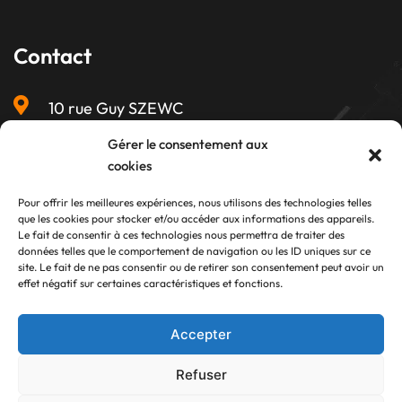
Contact
10 rue Guy SZEWC
Z.A du Ball-Trap
Gérer le consentement aux
17340 Châtelaillon-Plage
cookies
05 46 56 23 45
Pour offrir les meilleures expériences, nous utilisons des technologies telles
que les cookies pour stocker et/ou accéder aux informations des appareils.
Suivez-nous
Le fait de consentir à ces technologies nous permettra de traiter des
données telles que le comportement de navigation ou les ID uniques sur ce
site. Le fait de ne pas consentir ou de retirer son consentement peut avoir un
effet négatif sur certaines caractéristiques et fonctions.
Accepter
Refuser
©2023
Fait avec